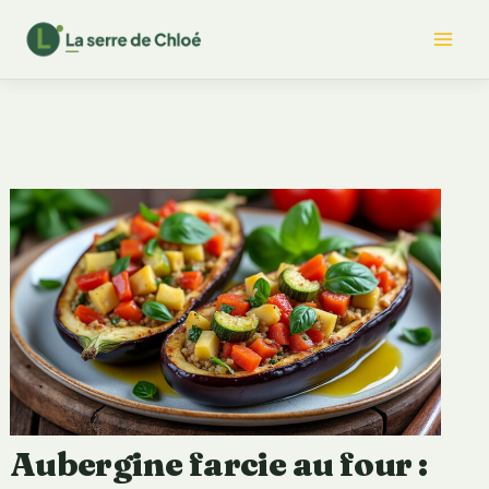
Aller
Mai
au
contenu
Me
Aubergine farcie au four :