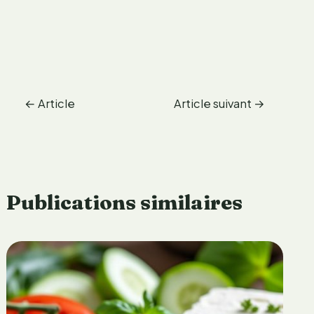
←
Article
Article suivant
→
précédent
Publications similaires
T
o
u