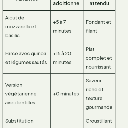
additionnel
attendu
Ajout de
+5 à 7
Fondant et
mozzarella et
minutes
filant
basilic
Plat
Farce avec quinoa
+15 à 20
complet et
et légumes sautés
minutes
nourrissant
Saveur
Version
riche et
végétarienne
+0 minutes
texture
avec lentilles
gourmande
Substitution
Croustillant