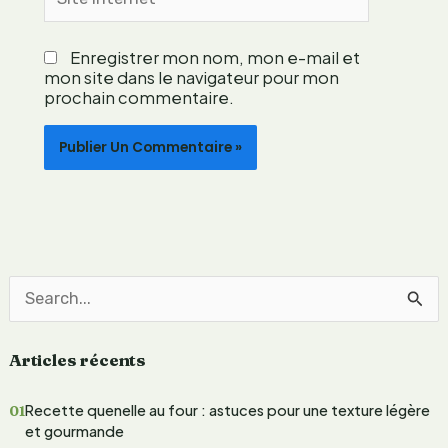
a
Internet
t
i
Enregistrer mon nom, mon e-mail et
o
mon site dans le navigateur pour mon
n
prochain commentaire.
l
é
g
è
r
e
?
R
e
Articles récents
c
h
Recette quenelle au four : astuces pour une texture légère
e
et gourmande