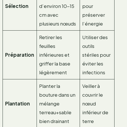
Sélection
d’environ 10-15
pour
cm avec
préserver
plusieurs nœuds
l’énergie
Retirer les
Utiliser des
feuilles
outils
Préparation
inférieures et
stériles pour
griffer la base
éviter les
légèrement
infections
Planter la
Veiller à
bouture dans un
couvrir le
Plantation
mélange
nœud
terreau+sable
inférieur de
bien drainant
terre