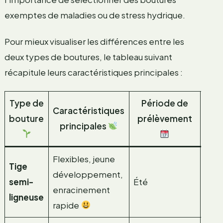
exemptes de maladies ou de stress hydrique.
Pour mieux visualiser les différences entre les
deux types de boutures, le tableau suivant
récapitule leurs caractéristiques principales :
Type de
Période de
Caractéristiques
Adap
bouture
prélèvement
principales
aux
Flexibles, jeune
Tige
Plan
développement,
semi-
Été
croi
enracinement
ligneuse
rapi
rapide