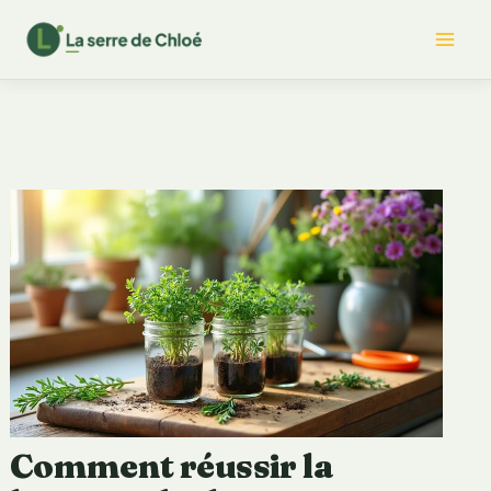
Aller
Mai
au
contenu
Me
Comment réussir la