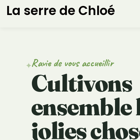
Aller
La serre de Chloé
au
contenu
Ravie de vous accueillir
✦
Cultivons
ensemble
jolies cho