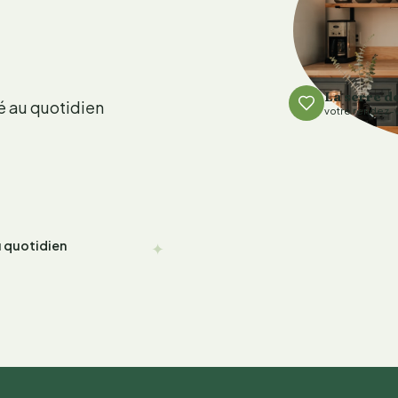
La serre d
é au quotidien
votre rendez-
au quotidien
✦