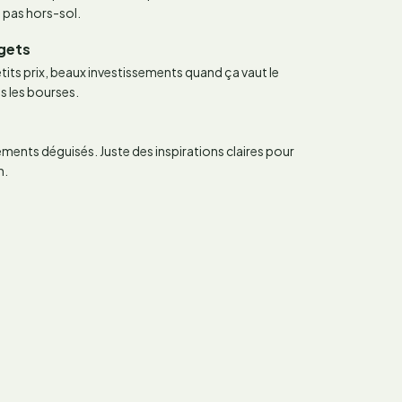
 pas hors-sol.
dgets
its prix, beaux investissements quand ça vaut le
s les bourses.
ements déguisés. Juste des inspirations claires pour
n.