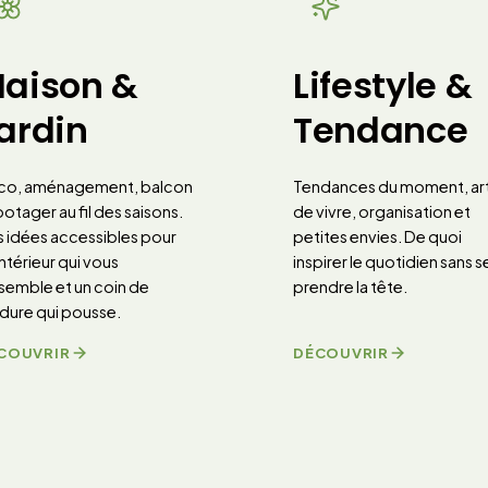
aison &
Lifestyle &
ardin
Tendance
co, aménagement, balcon
Tendances du moment, ar
potager au fil des saisons.
de vivre, organisation et
 idées accessibles pour
petites envies. De quoi
intérieur qui vous
inspirer le quotidien sans s
semble et un coin de
prendre la tête.
dure qui pousse.
COUVRIR
DÉCOUVRIR