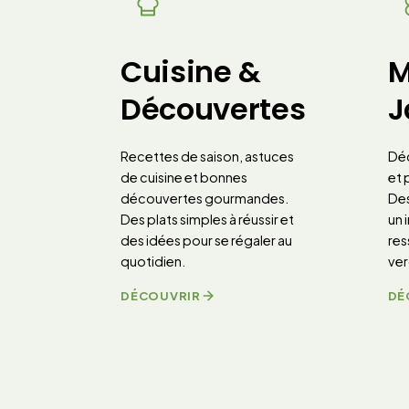
Cuisine &
M
Découvertes
J
Recettes de saison, astuces
Dé
de cuisine et bonnes
et 
découvertes gourmandes.
Des
Des plats simples à réussir et
un 
des idées pour se régaler au
res
quotidien.
ver
DÉCOUVRIR
DÉ