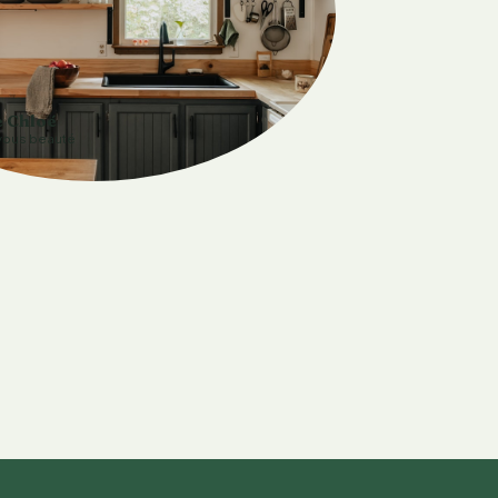
e Chloé
vous beauté