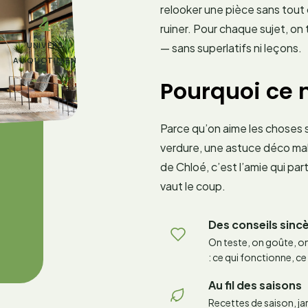
relooker une pièce sans tout
4
ruiner. Pour chaque sujet, o
— sans superlatifs ni leçons.
UNIVERS
AU QUOTIDIEN
Pourquoi ce
Parce qu’on aime les choses si
verdure, une astuce déco mali
de Chloé, c’est l’amie qui par
vaut le coup.
Des conseils sinc
On teste, on goûte, o
: ce qui fonctionne, ce
Au fil des saisons
Recettes de saison, jar