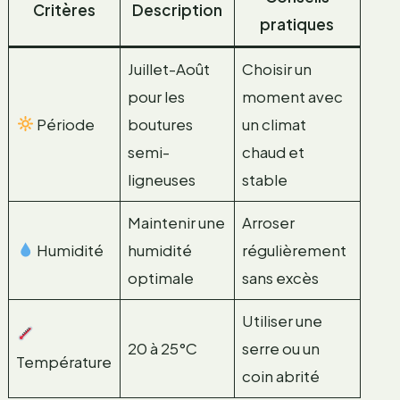
Critères
Description
pratiques
Juillet-Août
Choisir un
pour les
moment avec
Période
boutures
un climat
semi-
chaud et
ligneuses
stable
Maintenir une
Arroser
Humidité
humidité
régulièrement
optimale
sans excès
Utiliser une
20 à 25°C
serre ou un
Température
coin abrité