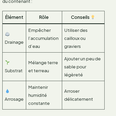
du contenant :
Élément
Rôle
Conseils
Empêcher
Utiliser des
l’accumulation
cailloux ou
Drainage
d’eau
graviers
Ajouter un peu de
Mélange terre
sable pour
Substrat
et terreau
légèreté
Maintenir
Arroser
humidité
Arrosage
délicatement
constante